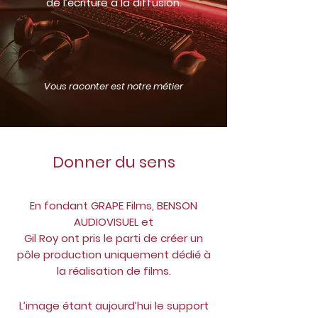
de l’écriture à la diffusion.
Vous raconter est notre métier
Donner du sens
En fondant GRAPE Films,
BE
NSON
AUDIOVISUEL
et
Gil Roy ont pris le parti de
cré
er un
pôle production uniquement dédié à
la réalisation de films.
L’image étant aujourd’hui le support